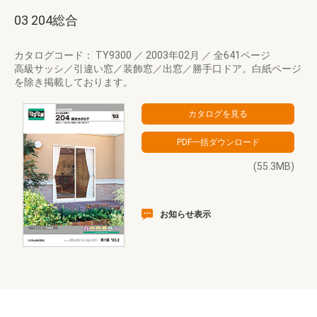
03 204総合
カタログコード： TY9300
／
2003年02月
／
全641ページ
高級サッシ／引違い窓／装飾窓／出窓／勝手口ドア。白紙ページ
を除き掲載しております。
(55.3MB)
お知らせ表示