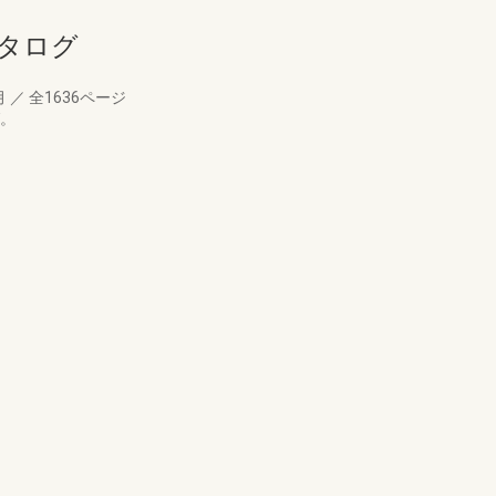
カタログ
月
／
全1636ページ
グ。