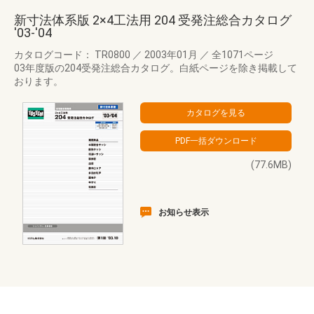
新寸法体系版 2×4工法用 204 受発注総合カタログ
'03-'04
カタログコード： TR0800
／
2003年01月
／
全1071ページ
03年度版の204受発注総合カタログ。白紙ページを除き掲載して
おります。
(77.6MB)
お知らせ表示