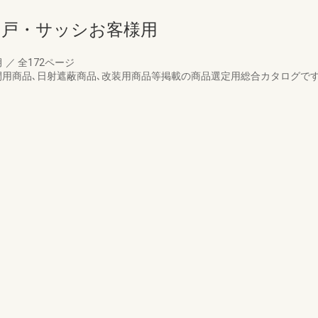
引戸・サッシお客様用
月
／
全172ページ
間用商品､日射遮蔽商品､改装用商品等掲載の商品選定用総合カタログで