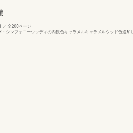
編
月
／
全200ページ
EX・シンフォニーウッディの内観色キャラメルキャラメルウッド色追加