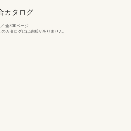
合カタログ
月
／
全300ページ
このカタログには表紙がありません。