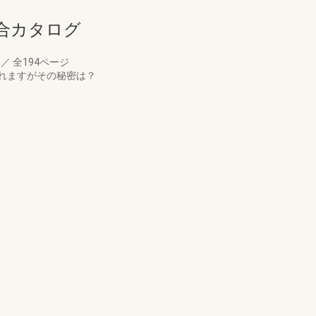
合カタログ
月
／
全194ページ
れますがその秘密は？