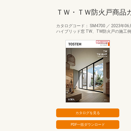
ＴＷ・ＴＷ防火戸商品
カタログコード： SM4700
／
2023年0
ハイブリッド窓 TW、TW防火戸の施