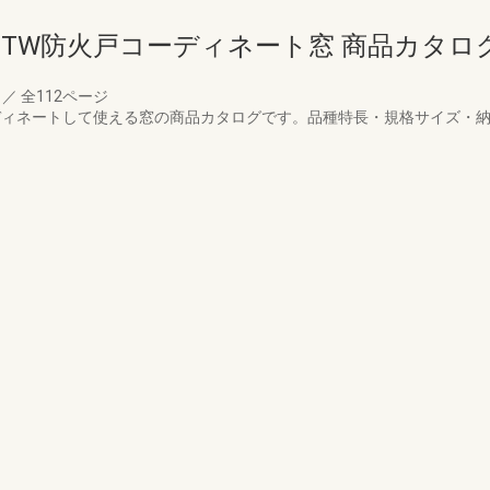
TW防火戸コーディネート窓 商品カタロ
月
／
全112ページ
ーディネートして使える窓の商品カタログです。品種特長・規格サイズ・