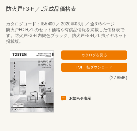
防火戸FG-H／L完成品価格表
カタログコード： IB5400
／
2020年03月
／
全376ページ
防火戸FG-H／Lのセット価格や有償品情報を掲載した価格表で
す。防火戸FG-H 内観色ブラック、防火戸FG-H／L 虫イヤネット
掲載版。
(27.8MB)
お知らせ表示