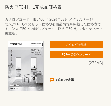
防火戸FG-H／L完成品価格表
カタログコード： IB5400
／
2020年03月
／
全376ページ
防火戸FG-H／Lのセット価格や有償品情報を掲載した価格表で
す。防火戸FG-H 内観色ブラック、防火戸FG-H／L 虫イヤネット
掲載版。
(27.8MB)
お知らせ表示