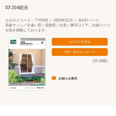
03 204総合
カタログコード： TY9300
／
2003年02月
／
全641ページ
高級サッシ／引違い窓／装飾窓／出窓／勝手口ドア。白紙ページ
を除き掲載しております。
(55.3MB)
お知らせ表示