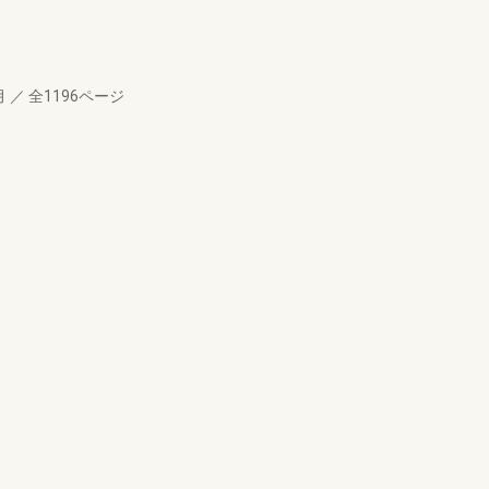
月
／
全1196ページ