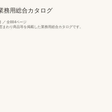
業務用総合カタログ
月
／
全884ページ
窓まわり商品等を掲載した業務用総合カタログです。