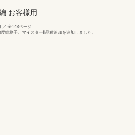
編 お客様用
月
／
全148ページ
強度縦格子、マイスターⅡ品種追加を追加しました。