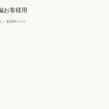
編お客様用
月
／
全204ページ