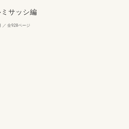
ルミサッシ編
月
／
全928ページ