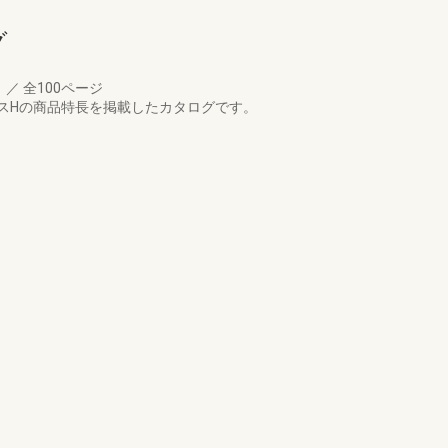
グ
月
／
全100ページ
スHの商品特長を掲載したカタログです。