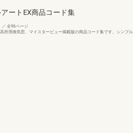
アートEX商品コード集
月
／
全96ページ
予定の高所用換気窓、マイスタービュー掲載版の商品コード集です。シンプ