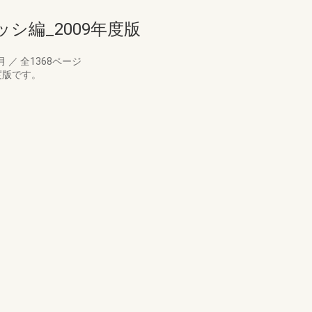
シ編_2009年度版
7月
／
全1368ページ
度版です。