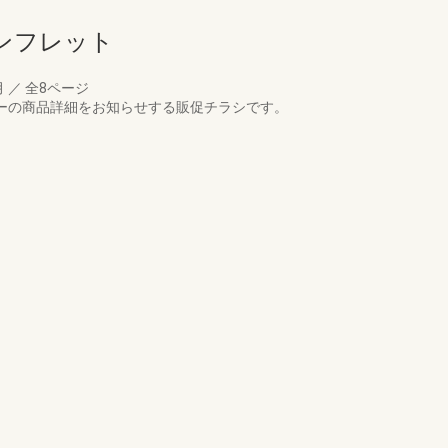
ンフレット
月
／
全8ページ
ターの商品詳細をお知らせする販促チラシです。