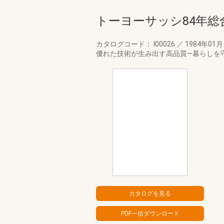
トーヨーサッシ84年総
カタログコード： I00026
／
1984年01
優れた技術が生み出す高品質―暮らしを