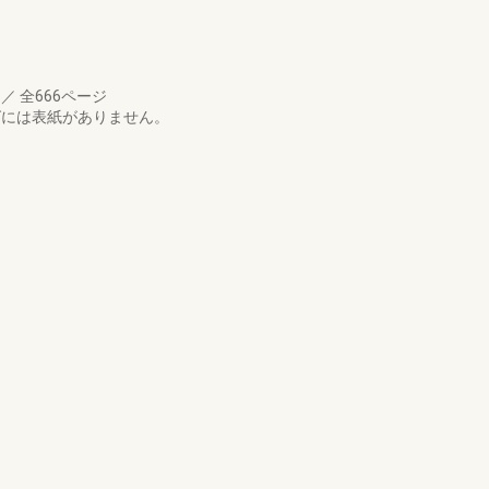
月
／
全666ページ
ログには表紙がありません。