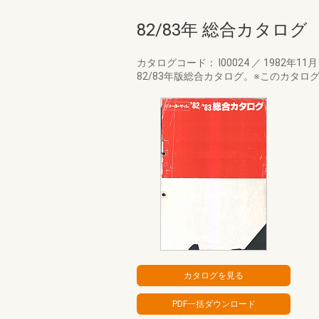
82/83年 総合カタログ
カタログコード： I00024
／
1982年11
82/83年版総合カタログ。※このカタ