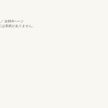
月
／
全884ページ
には表紙がありません。