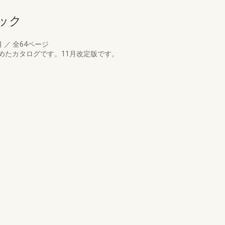
ック
月
／
全64ページ
めたカタログです。11月改定版です。