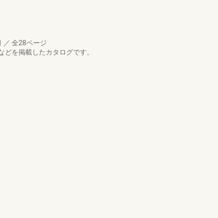
月
／
全28ページ
などを掲載したカタログです。