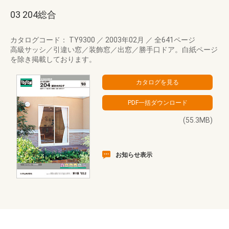
03 204総合
カタログコード： TY9300
／
2003年02月
／
全641ページ
高級サッシ／引違い窓／装飾窓／出窓／勝手口ドア。白紙ページ
を除き掲載しております。
(55.3MB)
お知らせ表示