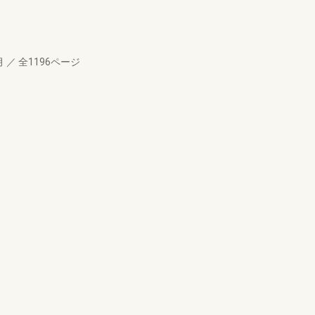
月
／
全1196ページ