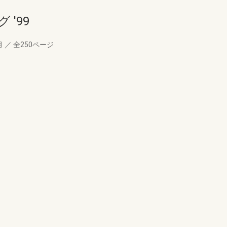
'99
月
／
全250ページ