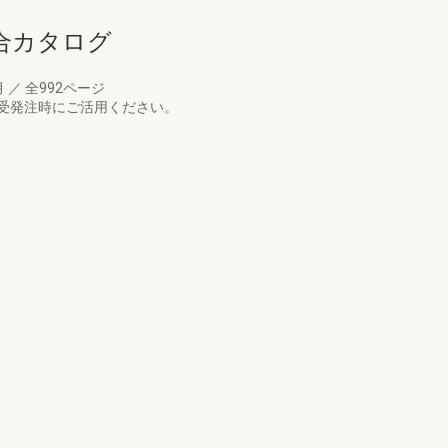
総合カタログ
月
／
全992ページ
受発注時にご活用ください。