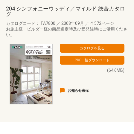
204 シンフォニーウッディ／マイルド 総合カタロ
グ
カタログコード： TA7800
／
2008年09月
／
全572ページ
お施主様・ビルダー様の商品選定時及び受発注時にご活用くださ
い。
(64.6MB)
お知らせ表示