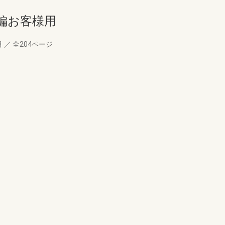
編お客様用
月
／
全204ページ