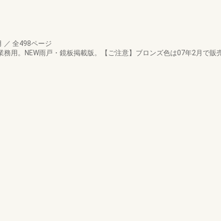
月
／
全498ページ
ログ業務用。NEW雨戸・鏡板掲載版。【ご注意】ブロンズ色は07年2月で