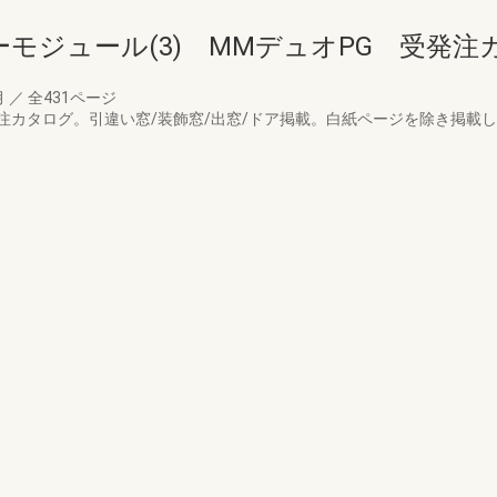
モジュール(3) MMデュオPG 受発注カ
月
／
全431ページ
注カタログ。引違い窓/装飾窓/出窓/ドア掲載。白紙ページを除き掲載