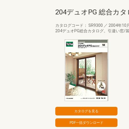
204デュオPG 総合カ
カタログコード： SR9300
／
2004年10
204デュオPG総合カタログ。引違い窓/