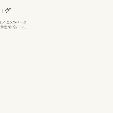
タログ
月
／
全576ページ
装飾窓/出窓/ドア。