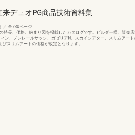
在来デュオPG商品技術資料集
月
／
全780ページ
PGの特長、価格、納まり図を掲載したカタログです。ビルダー様、販売
ンウィン、ノンレールサッシ、ガゼリアN、スカイシアター、スリムアー
およびスリムアートの価格が改定となります。