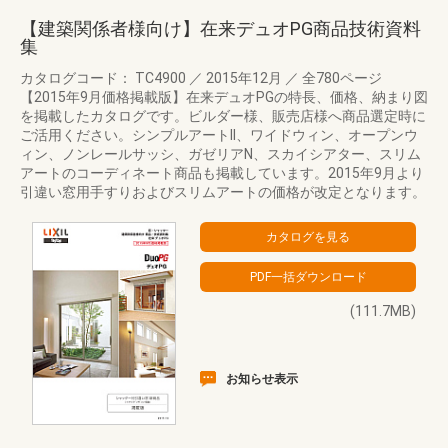
【建築関係者様向け】在来デュオPG商品技術資料
集
カタログコード： TC4900
／
2015年12月
／
全780ページ
【2015年9月価格掲載版】在来デュオPGの特長、価格、納まり図
を掲載したカタログです。ビルダー様、販売店様へ商品選定時に
ご活用ください。シンプルアートII、ワイドウィン、オープンウ
ィン、ノンレールサッシ、ガゼリアN、スカイシアター、スリム
アートのコーディネート商品も掲載しています。2015年9月より
引違い窓用手すりおよびスリムアートの価格が改定となります。
(111.7MB)
お知らせ表示