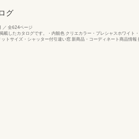
ログ
月
／
全624ページ
を掲載したカタログです。・内観色 クリエカラー・プレシャスホワイト
スリットサイズ・シャッター付引違い窓 新商品・コーディネート商品情報 