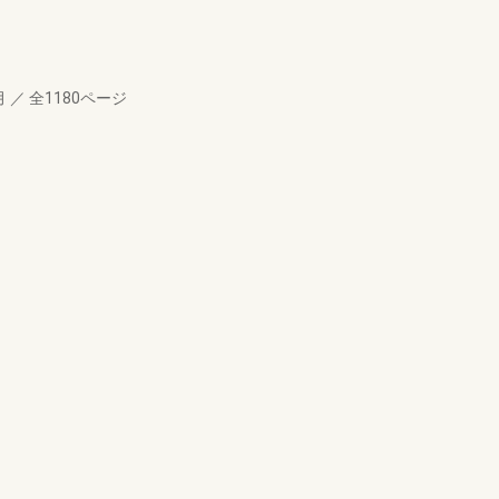
月
／
全1180ページ