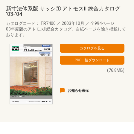
新寸法体系版 サッシ① アトモスⅡ 総合カタログ
'03-'04
カタログコード： TR7400
／
2003年10月
／
全994ページ
03年度版のアトモスⅡ総合カタログ。白紙ページを除き掲載して
おります。
(76.8MB)
お知らせ表示