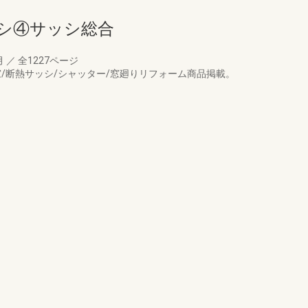
ッシ④サッシ総合
月
／
全1227ページ
/断熱サッシ/シャッター/窓廻りリフォーム商品掲載。