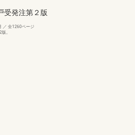
戸受発注第２版
月
／
全1260ページ
2版。