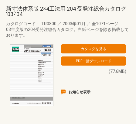
新寸法体系版 2×4工法用 204 受発注総合カタログ
'03-'04
カタログコード： TR0800
／
2003年01月
／
全1071ページ
03年度版の204受発注総合カタログ。白紙ページを除き掲載して
おります。
(77.6MB)
お知らせ表示