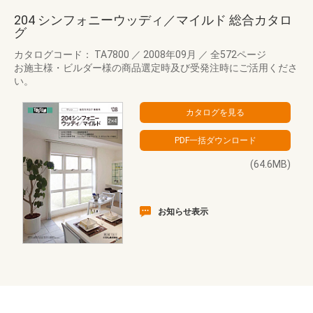
204 シンフォニーウッディ／マイルド 総合カタロ
グ
カタログコード： TA7800
／
2008年09月
／
全572ページ
お施主様・ビルダー様の商品選定時及び受発注時にご活用くださ
い。
(64.6MB)
お知らせ表示