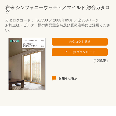
在来 シンフォニーウッディ／マイルド 総合カタロ
グ
カタログコード： TA7700
／
2008年09月
／
全768ページ
お施主様・ビルダー様の商品選定時及び受発注時にご活用くださ
い。
(120MB)
お知らせ表示