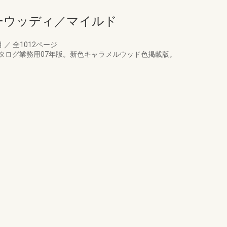
ーウッディ／マイルド
月
／
全1012ページ
タログ業務用07年版。新色キャラメルウッド色掲載版。