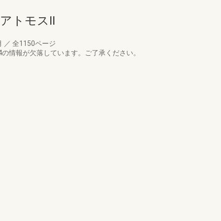
アトモスⅡ
月
／
全1150ページ
 p.4の情報が欠落しています。ご了承ください。