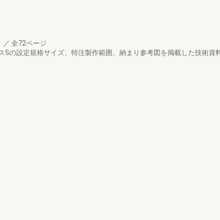
月
／
全72ページ
スSの設定規格サイズ、特注製作範囲、納まり参考図を掲載した技術資