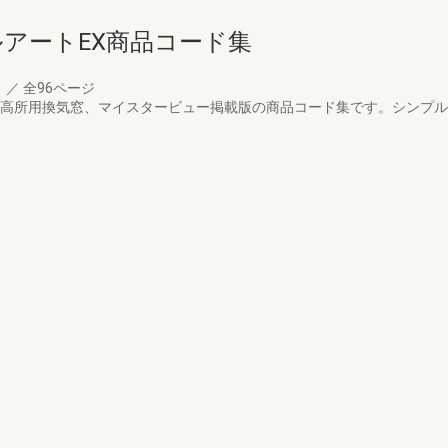
アートEX商品コード集
月
／
全96ページ
予定の高所用換気窓、マイスタービュー掲載版の商品コード集です。シンプ