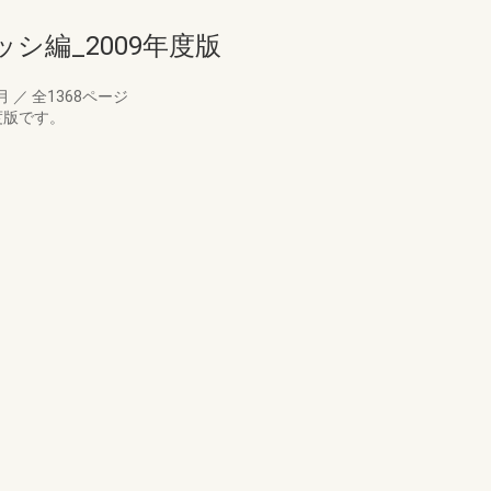
シ編_2009年度版
7月
／
全1368ページ
度版です。